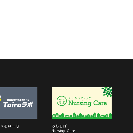
なえるほーむ
みちらぼ
Nursing Care