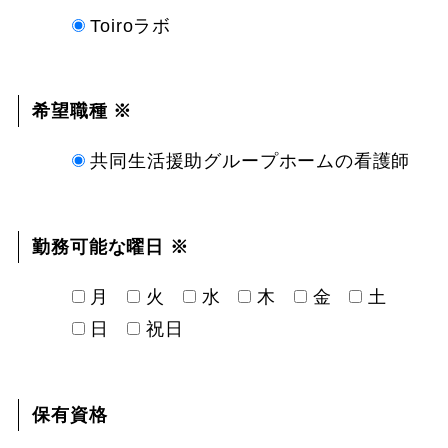
Toiroラボ
希望職種 ※
共同生活援助グループホームの看護師
勤務可能な曜日 ※
月
火
水
木
金
土
日
祝日
保有資格