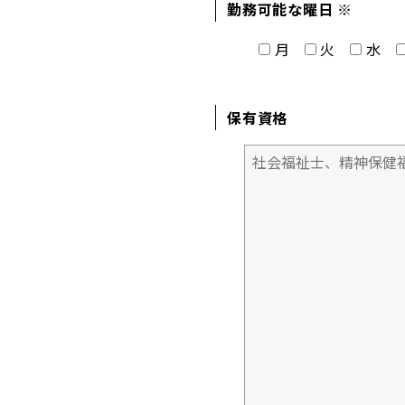
勤務可能な曜日 ※
月
火
水
保有資格