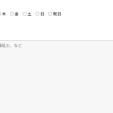
木
金
土
日
祝日