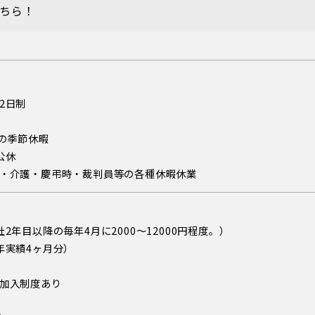
こちら！
2日制
日の季節休暇
公休
・介護・慶弔時・裁判員等の各種休暇休業
2年目以降の毎年4月に2000〜12000円程度。）
年実績4ヶ月分）
加入制度あり